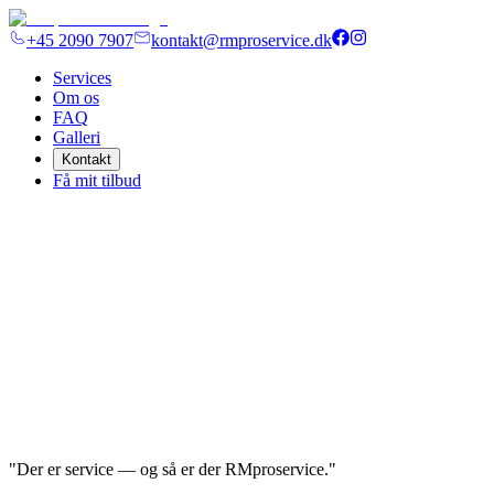
+45 2090 7907
kontakt@rmproservice.dk
Services
Om os
FAQ
Galleri
Kontakt
Få mit tilbud
"Der er service — og så er der RMproservice."